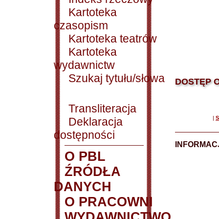
Kartoteka
czasopism
Kartoteka teatrów
Kartoteka
wydawnictw
Szukaj tytułu/słowa
DOSTĘP O
Transliteracja
|
S
Deklaracja
dostępności
INFORMACJ
O PBL
ŹRÓDŁA
DANYCH
O PRACOWNI
WYDAWNICTWO