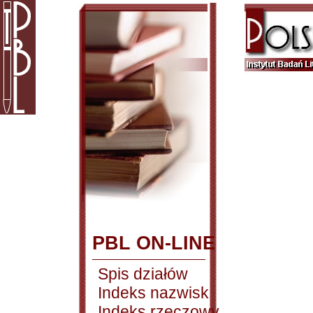
PBL ON-LINE
Spis działów
Indeks nazwisk
Indeks rzeczowy