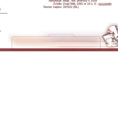
Adnotacje:
biogr., dot. podróży z 1939
Źródło:
Znad Wilii, 1991 nr 14 s. 5 -
szczegóły
Numer zapisu:
187622 (BL)
i
L