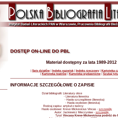
DOSTĘP ON-LINE DO PBL
Materiał dostępny za lata 1989-2012
|
Spis działów
|
Indeks nazwisk
|
Indeks rzeczowy
|
Kartoteka 
|
Kartoteka teatrów
|
Kartoteka wydawnictw
|
Szukaj tyt
INFORMACJE SZCZEGÓŁOWE O ZAPISIE
Dział bibliografii:
Literatury obce
- Literatura litewska
- Hasła szczegółowe (litewska)
- Hasła osobowe (litewska)
Rodzaj zapisu:
artykuł o twórcy
Hasło osobowe:
Kreve-Mickevicius Vincas -
szczegóły
Autor:
Jackiewicz Mieczysław -
szczegóły
Tytuł:
Vincasa Kreve-Mickeviciusa podróż do 