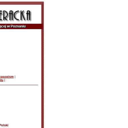
czasopism
|
ułu
|
Polski