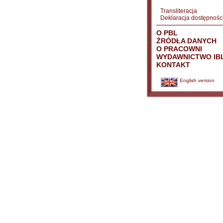
Transliteracja
Deklaracja dostępnośc
O PBL
ŹRÓDŁA DANYCH
O PRACOWNI
WYDAWNICTWO IB
KONTAKT
English version