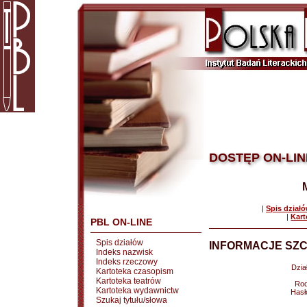
DOSTĘP ON-LIN
|
Spis dział
|
Kart
PBL ON-LINE
Spis działów
INFORMACJE SZC
Indeks nazwisk
Indeks rzeczowy
Dział
Kartoteka czasopism
Kartoteka teatrów
Rod
Kartoteka wydawnictw
Hasł
Szukaj tytułu/słowa