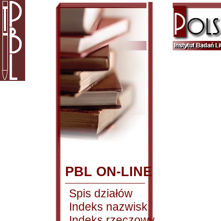
PBL ON-LINE
Spis działów
Indeks nazwisk
Indeks rzeczowy