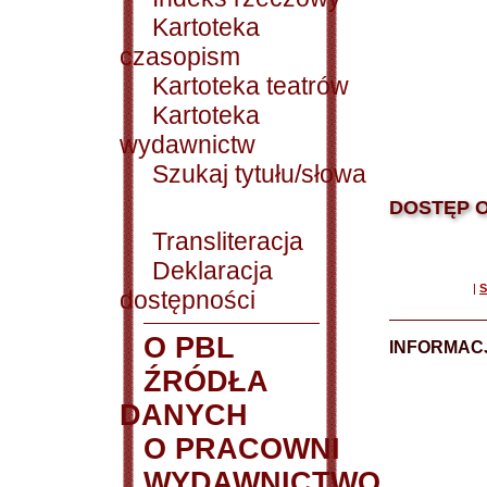
Kartoteka
czasopism
Kartoteka teatrów
Kartoteka
wydawnictw
Szukaj tytułu/słowa
DOSTĘP O
Transliteracja
Deklaracja
|
S
dostępności
O PBL
INFORMACJ
ŹRÓDŁA
DANYCH
O PRACOWNI
WYDAWNICTWO