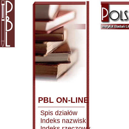
PBL ON-LINE
Spis działów
Indeks nazwisk
Indeks rzeczowy