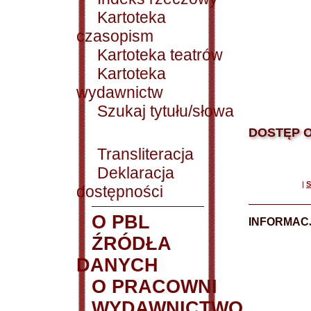
Kartoteka
czasopism
Kartoteka teatrów
Kartoteka
wydawnictw
Szukaj tytułu/słowa
DOSTĘP O
Transliteracja
Deklaracja
|
S
dostępności
O PBL
INFORMACJ
ŹRÓDŁA
DANYCH
O PRACOWNI
WYDAWNICTWO