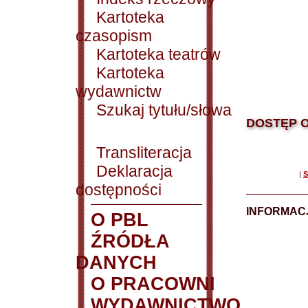
Kartoteka
czasopism
Kartoteka teatrów
Kartoteka
wydawnictw
Szukaj tytułu/słowa
DOSTĘP O
Transliteracja
Deklaracja
|
S
dostępności
INFORMACJ
O PBL
ŹRÓDŁA
DANYCH
O PRACOWNI
WYDAWNICTWO