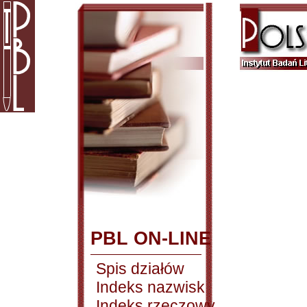
PBL ON-LINE
Spis działów
Indeks nazwisk
Indeks rzeczowy