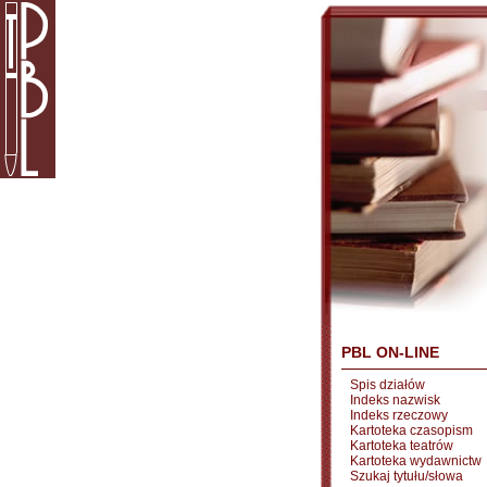
PBL ON-LINE
Spis działów
Indeks nazwisk
Indeks rzeczowy
Kartoteka czasopism
Kartoteka teatrów
Kartoteka wydawnictw
Szukaj tytułu/słowa