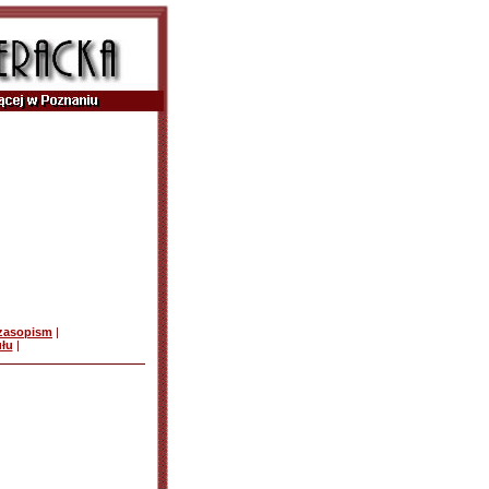
czasopism
|
ułu
|