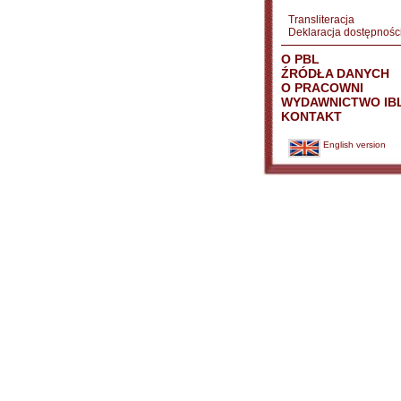
Transliteracja
Deklaracja dostępnośc
O PBL
ŹRÓDŁA DANYCH
O PRACOWNI
WYDAWNICTWO IB
KONTAKT
English version