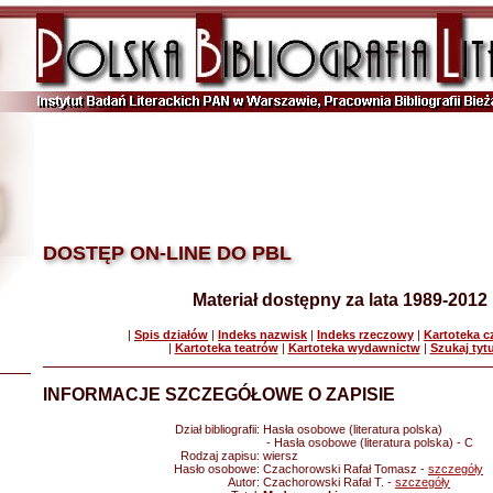
DOSTĘP ON-LINE DO PBL
Materiał dostępny za lata 1989-2012
|
Spis działów
|
Indeks nazwisk
|
Indeks rzeczowy
|
Kartoteka 
|
Kartoteka teatrów
|
Kartoteka wydawnictw
|
Szukaj tyt
INFORMACJE SZCZEGÓŁOWE O ZAPISIE
Dział bibliografii:
Hasła osobowe (literatura polska)
- Hasła osobowe (literatura polska) - C
Rodzaj zapisu:
wiersz
Hasło osobowe:
Czachorowski Rafał Tomasz -
szczegóły
Autor:
Czachorowski Rafał T. -
szczegóły