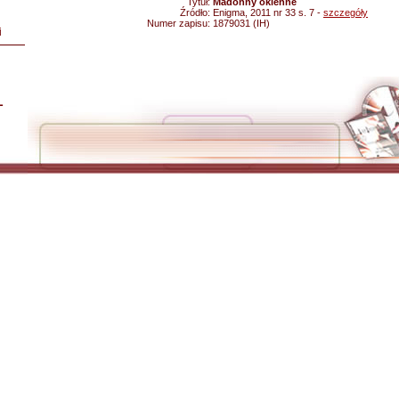
Tytuł:
Madonny okienne
Źródło:
Enigma, 2011 nr 33 s. 7 -
szczegóły
Numer zapisu:
1879031 (IH)
i
L