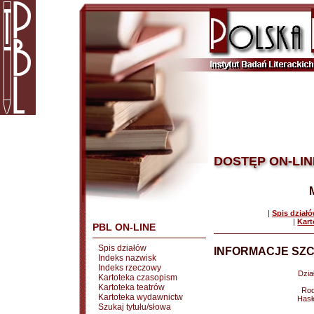
DOSTĘP ON-LIN
|
Spis dział
|
Kart
PBL ON-LINE
Spis działów
INFORMACJE SZC
Indeks nazwisk
Indeks rzeczowy
Dział
Kartoteka czasopism
Kartoteka teatrów
Rod
Kartoteka wydawnictw
Hasł
Szukaj tytułu/słowa