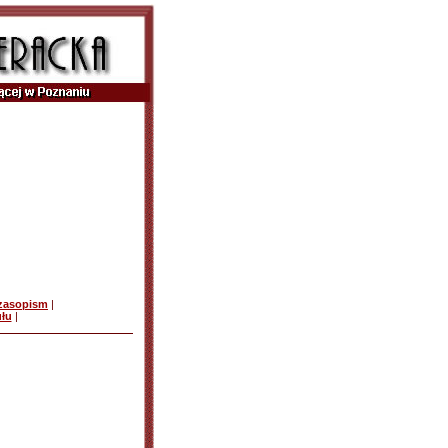
czasopism
|
ułu
|