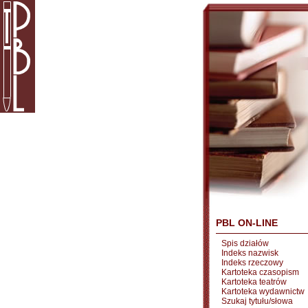
PBL ON-LINE
Spis działów
Indeks nazwisk
Indeks rzeczowy
Kartoteka czasopism
Kartoteka teatrów
Kartoteka wydawnictw
Szukaj tytułu/słowa