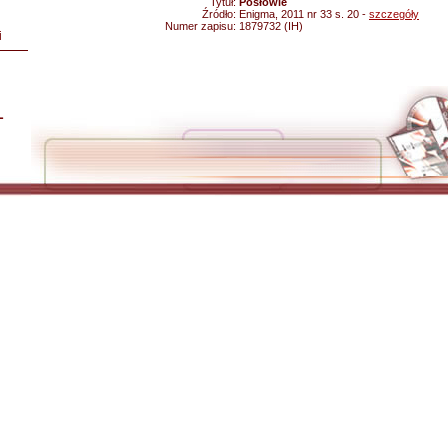
Tytuł:
Posłowie
Źródło:
Enigma, 2011 nr 33 s. 20 -
szczegóły
Numer zapisu:
1879732 (IH)
i
L