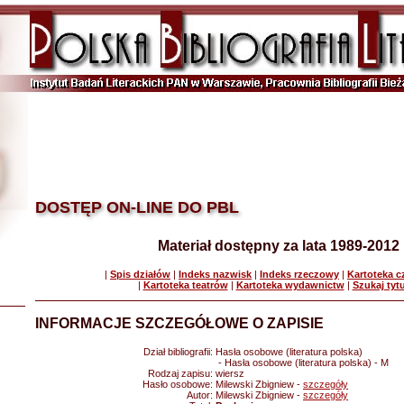
DOSTĘP ON-LINE DO PBL
Materiał dostępny za lata 1989-2012
|
Spis działów
|
Indeks nazwisk
|
Indeks rzeczowy
|
Kartoteka 
|
Kartoteka teatrów
|
Kartoteka wydawnictw
|
Szukaj tyt
INFORMACJE SZCZEGÓŁOWE O ZAPISIE
Dział bibliografii:
Hasła osobowe (literatura polska)
- Hasła osobowe (literatura polska) - M
Rodzaj zapisu:
wiersz
Hasło osobowe:
Milewski Zbigniew -
szczegóły
Autor:
Milewski Zbigniew -
szczegóły