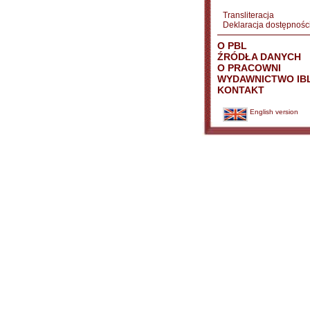
Transliteracja
Deklaracja dostępnośc
O PBL
ŹRÓDŁA DANYCH
O PRACOWNI
WYDAWNICTWO IB
KONTAKT
English version