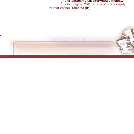
Tytuł:
Jesteśmy jak czerwcowe niebo...
Źródło:
Enigma, 2011 nr 33 s. 25 -
szczegóły
Numer zapisu:
1880073 (IH)
i
L