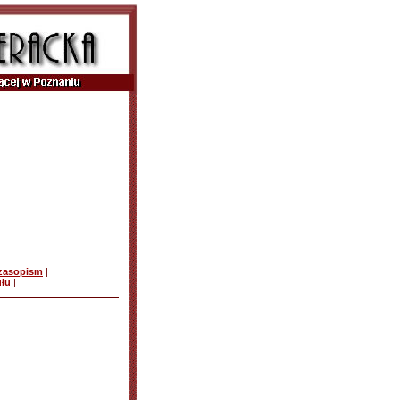
czasopism
|
ułu
|