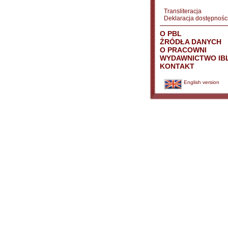
Transliteracja
Deklaracja dostępnośc
O PBL
ŹRÓDŁA DANYCH
O PRACOWNI
WYDAWNICTWO IB
KONTAKT
English version