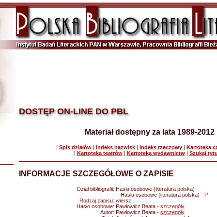
DOSTĘP ON-LINE DO PBL
Materiał dostępny za lata 1989-2012
|
Spis działów
|
Indeks nazwisk
|
Indeks rzeczowy
|
Kartoteka 
|
Kartoteka teatrów
|
Kartoteka wydawnictw
|
Szukaj tyt
INFORMACJE SZCZEGÓŁOWE O ZAPISIE
Dział bibliografii:
Hasła osobowe (literatura polska)
- Hasła osobowe (literatura polska) - P
Rodzaj zapisu:
wiersz
Hasło osobowe:
Pawłowicz Beata -
szczegóły
Autor:
Pawłowicz Beata -
szczegóły