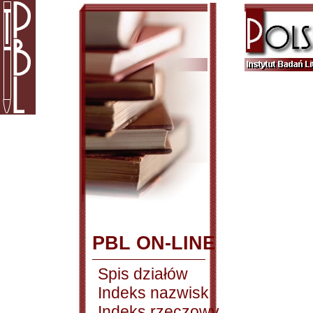
PBL ON-LINE
Spis działów
Indeks nazwisk
Indeks rzeczowy