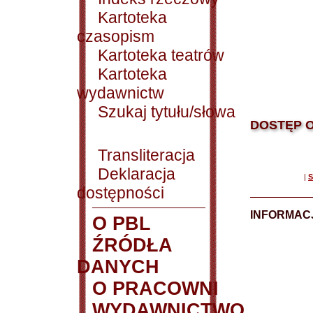
Kartoteka
czasopism
Kartoteka teatrów
Kartoteka
wydawnictw
Szukaj tytułu/słowa
DOSTĘP O
Transliteracja
Deklaracja
|
S
dostępności
INFORMACJ
O PBL
ŹRÓDŁA
DANYCH
O PRACOWNI
WYDAWNICTWO