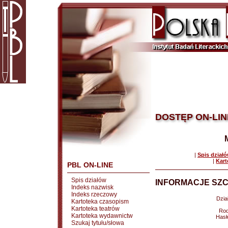
DOSTĘP ON-LIN
|
Spis dział
|
Kart
PBL ON-LINE
Spis działów
INFORMACJE SZC
Indeks nazwisk
Indeks rzeczowy
Dział
Kartoteka czasopism
Kartoteka teatrów
Rod
Kartoteka wydawnictw
Hasł
Szukaj tytułu/słowa