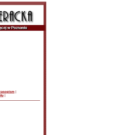
czasopism
|
ułu
|