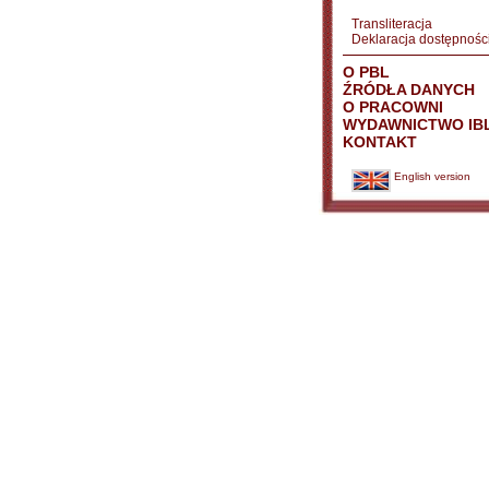
Transliteracja
Deklaracja dostępnośc
O PBL
ŹRÓDŁA DANYCH
O PRACOWNI
WYDAWNICTWO IB
KONTAKT
English version