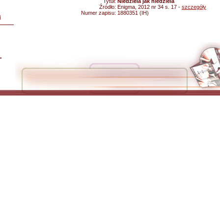
Tytuł:
Niedziela jak niedziela
Źródło:
Enigma, 2012 nr 34 s. 17 -
szczegóły
Numer zapisu:
1880351 (IH)
i
L