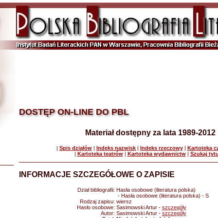
DOSTĘP ON-LINE DO PBL
Materiał dostępny za lata 1989-2012
|
Spis działów
|
Indeks nazwisk
|
Indeks rzeczowy
|
Kartoteka 
|
Kartoteka teatrów
|
Kartoteka wydawnictw
|
Szukaj tyt
INFORMACJE SZCZEGÓŁOWE O ZAPISIE
Dział bibliografii:
Hasła osobowe (literatura polska)
- Hasła osobowe (literatura polska) - S
Rodzaj zapisu:
wiersz
Hasło osobowe:
Sasimowski Artur -
szczegóły
Autor:
Sasimowski Artur -
szczegóły