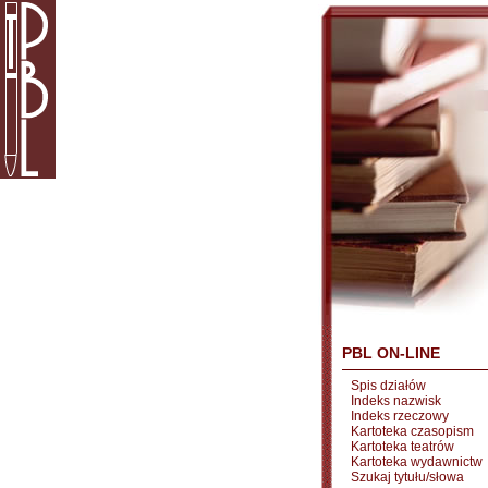
PBL ON-LINE
Spis działów
Indeks nazwisk
Indeks rzeczowy
Kartoteka czasopism
Kartoteka teatrów
Kartoteka wydawnictw
Szukaj tytułu/słowa