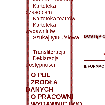
Kartoteka
czasopism
Kartoteka teatrów
Kartoteka
wydawnictw
DOSTĘP O
Szukaj tytułu/słowa
Transliteracja
|
S
Deklaracja
dostępności
INFORMACJ
O PBL
ŹRÓDŁA
DANYCH
O PRACOWNI
WYDAWNICTWO