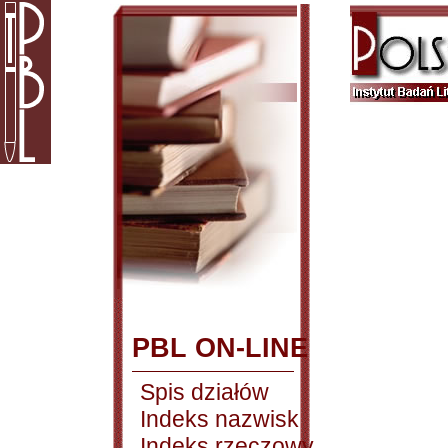
PBL ON-LINE
Spis działów
Indeks nazwisk
Indeks rzeczowy