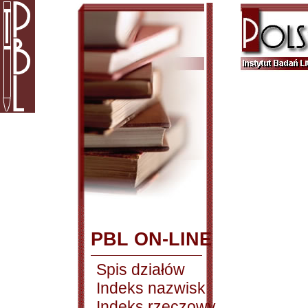
PBL ON-LINE
Spis działów
Indeks nazwisk
Indeks rzeczowy