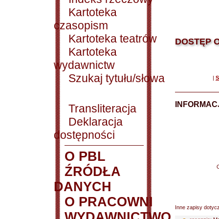
Kartoteka
czasopism
Kartoteka teatrów
DOSTĘP O
Kartoteka
wydawnictw
Szukaj tytułu/słowa
|
S
INFORMACJ
Transliteracja
Deklaracja
dostępności
O PBL
ŹRÓDŁA
DANYCH
O PRACOWNI
Inne zapisy dotyc
WYDAWNICTWO