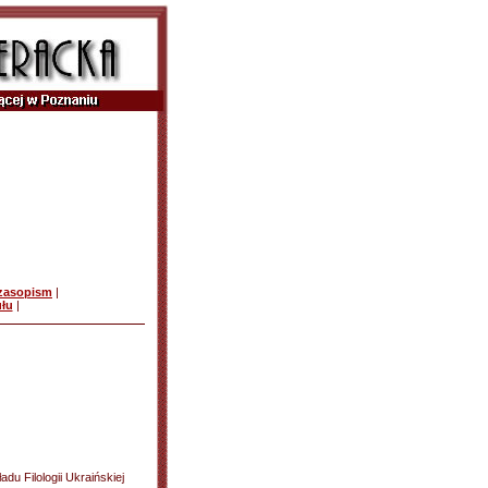
czasopism
|
ułu
|
du Filologii Ukraińskiej