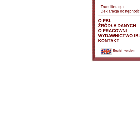
Transliteracja
Deklaracja dostępnośc
O PBL
ŹRÓDŁA DANYCH
O PRACOWNI
WYDAWNICTWO IB
KONTAKT
English version