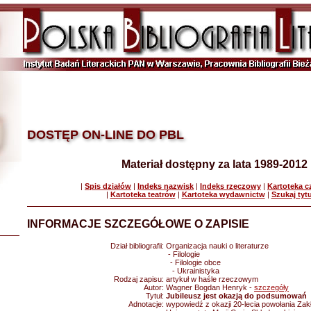
DOSTĘP ON-LINE DO PBL
Materiał dostępny za lata 1989-2012
|
Spis działów
|
Indeks nazwisk
|
Indeks rzeczowy
|
Kartoteka 
|
Kartoteka teatrów
|
Kartoteka wydawnictw
|
Szukaj tyt
INFORMACJE SZCZEGÓŁOWE O ZAPISIE
Dział bibliografii:
Organizacja nauki o literaturze
- Filologie
- Filologie obce
- Ukrainistyka
Rodzaj zapisu:
artykuł w haśle rzeczowym
Autor:
Wagner Bogdan Henryk -
szczegóły
Tytuł:
Jubileusz jest okazją do podsumowań
Adnotacje:
wypowiedź z okazji 20-lecia powołania Zakła