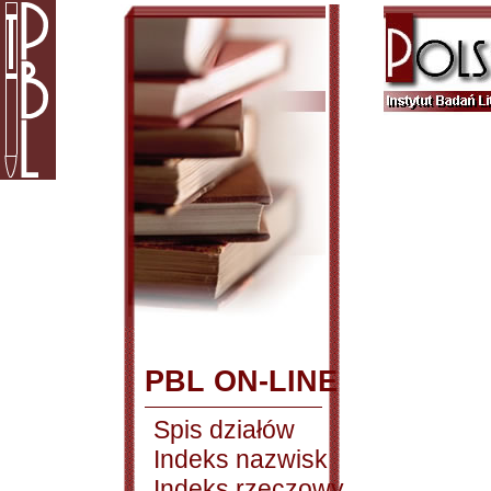
PBL ON-LINE
Spis działów
Indeks nazwisk
Indeks rzeczowy