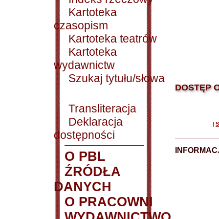
Kartoteka
czasopism
Kartoteka teatrów
Kartoteka
wydawnictw
Szukaj tytułu/słowa
DOSTĘP O
Transliteracja
Deklaracja
|
S
dostępności
INFORMACJ
O PBL
ŹRÓDŁA
DANYCH
O PRACOWNI
WYDAWNICTWO