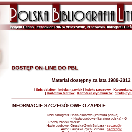
DOSTĘP ON-LINE DO PBL
Materiał dostępny za lata 1989-2012
|
Spis działów
|
Indeks nazwisk
|
Indeks rzeczowy
|
Kartoteka 
|
Kartoteka teatrów
|
Kartoteka wydawnictw
|
Szukaj tyt
INFORMACJE SZCZEGÓŁOWE O ZAPISIE
Dział bibliografii:
Hasła osobowe (literatura polska)
- Hasła osobowe (literatura polska) - G
Rodzaj zapisu:
wiersz
Hasło osobowe:
Gruszka-Zych Barbara -
szczegóły
Autor:
Gruszka-Zych Barbara -
szczegóły