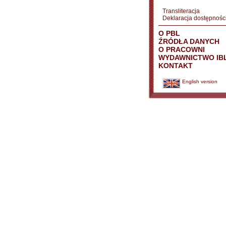
Transliteracja
Deklaracja dostępnośc
O PBL
ŹRÓDŁA DANYCH
O PRACOWNI
WYDAWNICTWO IB
KONTAKT
English version