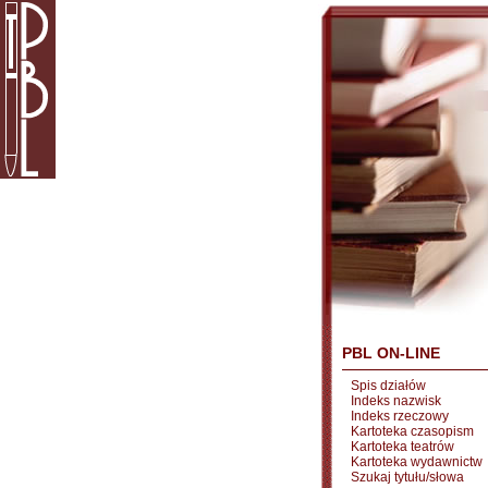
PBL ON-LINE
Spis działów
Indeks nazwisk
Indeks rzeczowy
Kartoteka czasopism
Kartoteka teatrów
Kartoteka wydawnictw
Szukaj tytułu/słowa