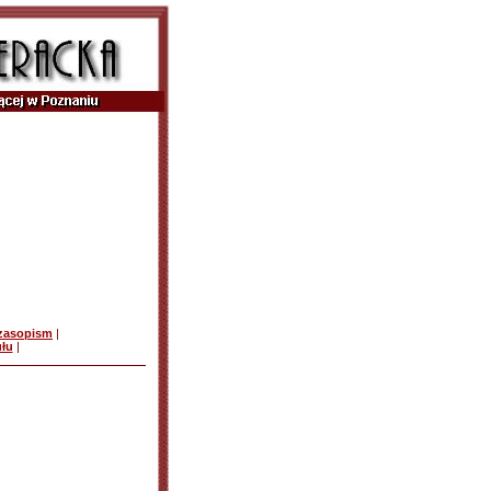
czasopism
|
ułu
|