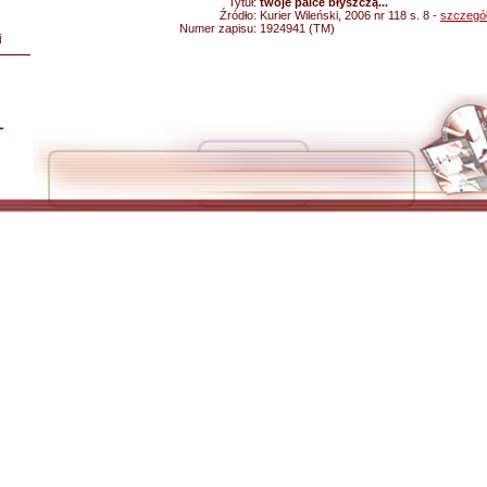
Tytuł:
twoje palce błyszczą...
Źródło:
Kurier Wileński, 2006 nr 118 s. 8 -
szczegó
Numer zapisu:
1924941 (TM)
i
L