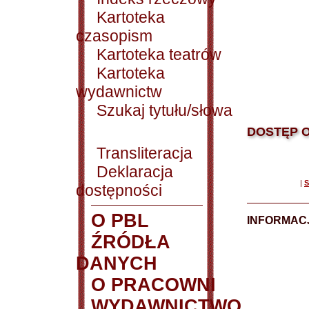
Kartoteka
czasopism
Kartoteka teatrów
Kartoteka
wydawnictw
Szukaj tytułu/słowa
DOSTĘP O
Transliteracja
Deklaracja
|
S
dostępności
O PBL
INFORMACJ
ŹRÓDŁA
DANYCH
O PRACOWNI
WYDAWNICTWO