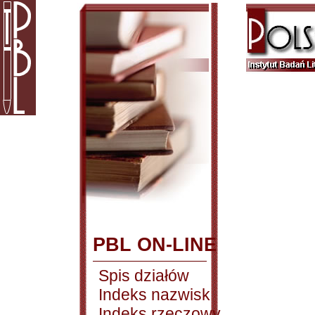
PBL ON-LINE
Spis działów
Indeks nazwisk
Indeks rzeczowy