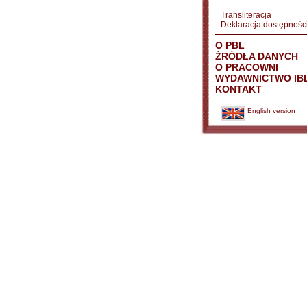
Transliteracja
Deklaracja dostępnośc
O PBL
ŹRÓDŁA DANYCH
O PRACOWNI
WYDAWNICTWO IB
KONTAKT
English version