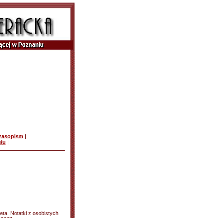
czasopism
|
ułu
|
eta. Notatki z osobistych