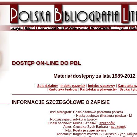
DOSTĘP ON-LINE DO PBL
Materiał dostępny za lata 1989-2012
|
Spis działów
|
Indeks nazwisk
|
Indeks rzeczowy
|
Kartoteka 
|
Kartoteka teatrów
|
Kartoteka wydawnictw
|
Szukaj tyt
INFORMACJE SZCZEGÓŁOWE O ZAPISIE
Dział bibliografii:
Hasła osobowe (literatura polska)
- Hasła osobowe (literatura polska) - M
Rodzaj zapisu:
artykuł o twórcy
Hasło osobowe:
Miłosz Czesław -
szczegóły
Autor:
Gruszka-Zych Barbara -
szczegóły
Tytuł:
Poeta je zupę jak my
Adnotacje:
fragment książki: B. Gruszka-Zych. Mój po