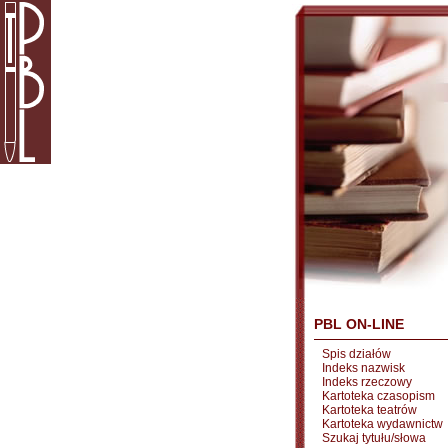
PBL ON-LINE
Spis działów
Indeks nazwisk
Indeks rzeczowy
Kartoteka czasopism
Kartoteka teatrów
Kartoteka wydawnictw
Szukaj tytułu/słowa