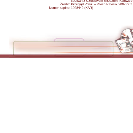
spotkań z Czesławem Miłoszem. Katowice
Źródło:
Przegląd Polski = Polish Review, 2007 nr z 
Numer zapisu:
1928442 (KAR)
i
L