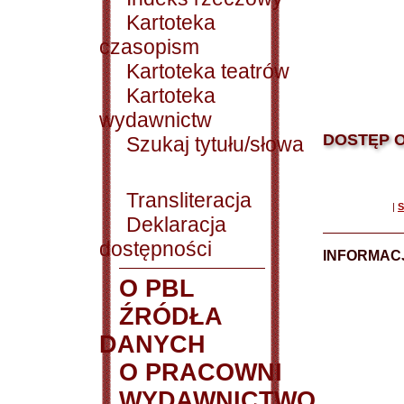
Kartoteka
czasopism
Kartoteka teatrów
Kartoteka
wydawnictw
DOSTĘP O
Szukaj tytułu/słowa
Transliteracja
|
S
Deklaracja
dostępności
INFORMACJ
O PBL
ŹRÓDŁA
DANYCH
O PRACOWNI
WYDAWNICTWO