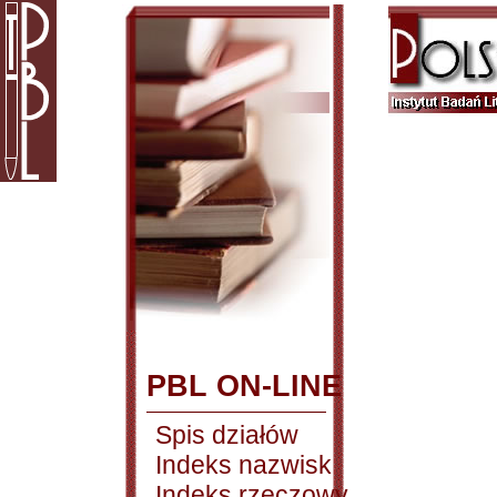
PBL ON-LINE
Spis działów
Indeks nazwisk
Indeks rzeczowy