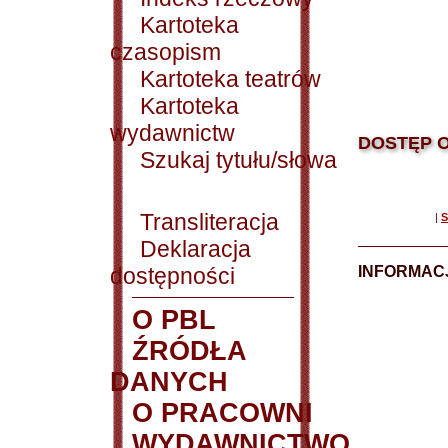
Kartoteka
czasopism
Kartoteka teatrów
Kartoteka
wydawnictw
DOSTĘP O
Szukaj tytułu/słowa
Transliteracja
|
S
Deklaracja
dostępności
INFORMACJ
O PBL
ŹRÓDŁA
DANYCH
O PRACOWNI
WYDAWNICTWO