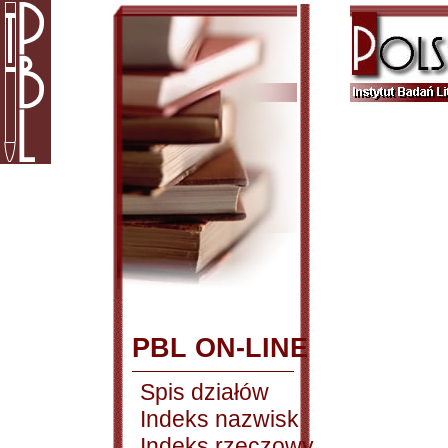
PBL ON-LINE
Spis działów
Indeks nazwisk
Indeks rzeczowy