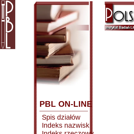
PBL ON-LINE
Spis działów
Indeks nazwisk
Indeks rzeczowy