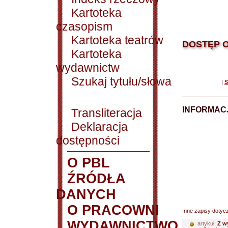
Kartoteka
czasopism
Kartoteka teatrów
DOSTĘP O
Kartoteka
wydawnictw
Szukaj tytułu/słowa
|
S
INFORMACJ
Transliteracja
Deklaracja
dostępności
O PBL
ŹRÓDŁA
DANYCH
O PRACOWNI
Inne zapisy dotyc
WYDAWNICTWO
artykuł:
Z w