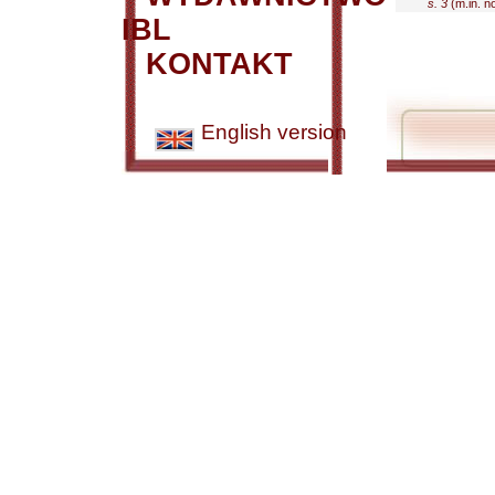
s. 3
(m.in. no
IBL
KONTAKT
English version