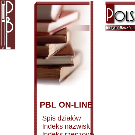
PBL ON-LINE
Spis działów
Indeks nazwisk
Indeks rzeczowy