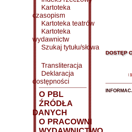
Kartoteka
czasopism
Kartoteka teatrów
Kartoteka
wydawnictw
Szukaj tytułu/słowa
DOSTĘP O
Transliteracja
Deklaracja
|
S
dostępności
INFORMACJ
O PBL
ŹRÓDŁA
DANYCH
O PRACOWNI
WYDAWNICTWO