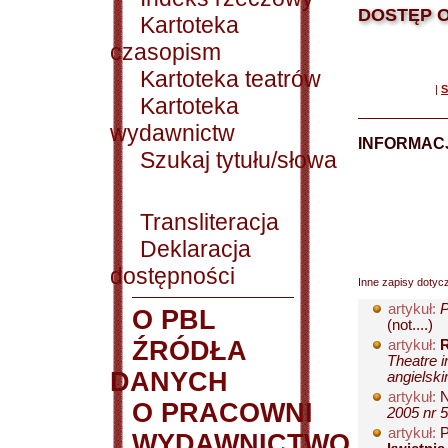
DOSTĘP O
Kartoteka
czasopism
Kartoteka teatrów
|
S
Kartoteka
wydawnictw
INFORMACJ
Szukaj tytułu/słowa
Transliteracja
Deklaracja
dostępności
Inne zapisy dotyc
artykuł:
P
O PBL
(not....)
ŹRÓDŁA
artykuł:
R
Theatre i
DANYCH
angielski
artykuł:
N
O PRACOWNI
2005 nr 5
artykuł:
P
WYDAWNICTWO