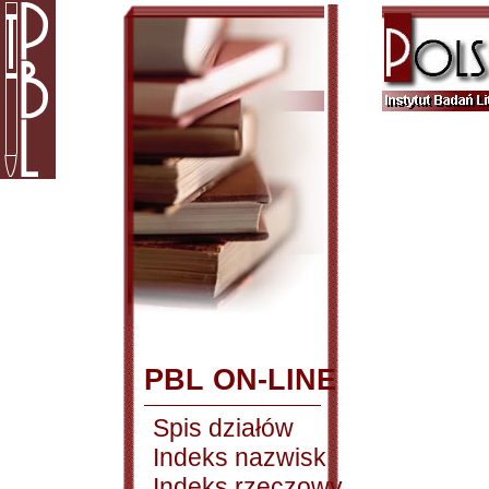
PBL ON-LINE
Spis działów
Indeks nazwisk
Indeks rzeczowy