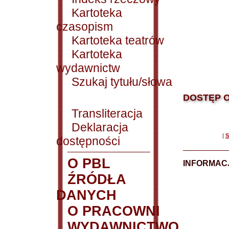
Kartoteka
czasopism
Kartoteka teatrów
Kartoteka
wydawnictw
Szukaj tytułu/słowa
DOSTĘP O
Transliteracja
Deklaracja
|
S
dostępności
O PBL
INFORMACJ
ŹRÓDŁA
DANYCH
O PRACOWNI
WYDAWNICTWO