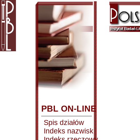
PBL ON-LINE
Spis działów
Indeks nazwisk
Indeks rzeczowy