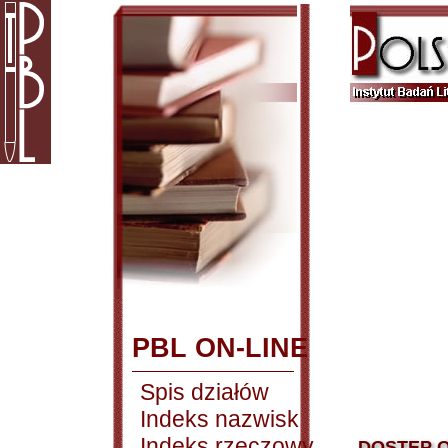
PBL ON-LINE
Spis działów
Indeks nazwisk
Indeks rzeczowy
DOSTĘP O