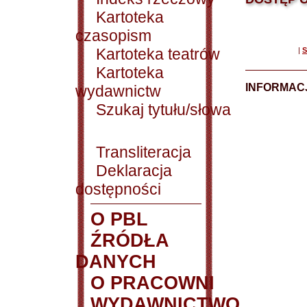
Kartoteka
czasopism
Kartoteka teatrów
|
S
Kartoteka
INFORMACJ
wydawnictw
Szukaj tytułu/słowa
Transliteracja
Deklaracja
dostępności
O PBL
ŹRÓDŁA
DANYCH
O PRACOWNI
WYDAWNICTWO