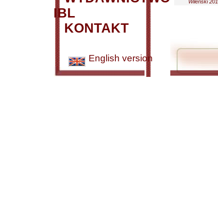
Wileński 201
IBL
KONTAKT
English version