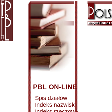
PBL ON-LINE
Spis działów
Indeks nazwisk
Indeks rzeczowy