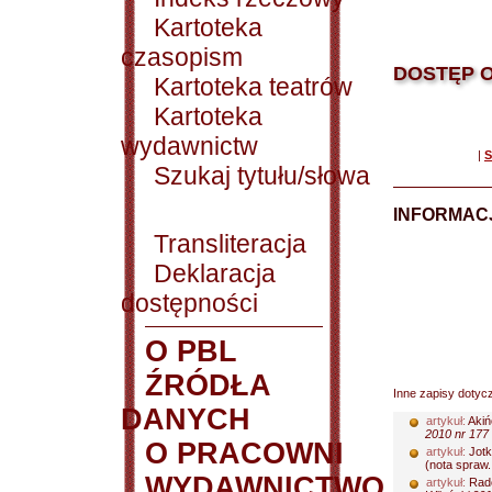
Kartoteka
czasopism
DOSTĘP O
Kartoteka teatrów
Kartoteka
wydawnictw
|
S
Szukaj tytułu/słowa
INFORMACJ
Transliteracja
Deklaracja
dostępności
O PBL
ŹRÓDŁA
Inne zapisy dotyc
DANYCH
artykuł:
Akiń
2010 nr 177 
O PRACOWNI
artykuł:
Jotki
(nota spraw..
WYDAWNICTWO
artykuł:
Radc