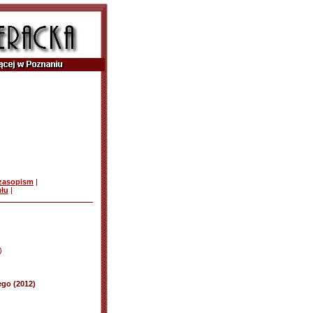
czasopism
|
ułu
|
)
ego (2012)