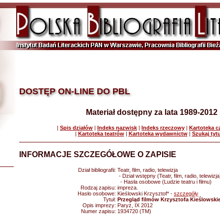
DOSTĘP ON-LINE DO PBL
Materiał dostępny za lata 1989-2012
|
Spis działów
|
Indeks nazwisk
|
Indeks rzeczowy
|
Kartoteka 
|
Kartoteka teatrów
|
Kartoteka wydawnictw
|
Szukaj tyt
INFORMACJE SZCZEGÓŁOWE O ZAPISIE
Dział bibliografii:
Teatr, film, radio, telewizja
- Dział wstępny (Teatr, film, radio, telewizja
- Hasła osobowe (Ludzie teatru i filmu)
Rodzaj zapisu:
impreza.
Hasło osobowe:
Kieślowski Krzysztof* -
szczegóły
Tytuł:
Przegląd filmów Krzysztofa Kieślowski
Opis imprezy:
Paryż, IX 2012
Numer zapisu:
1934720 (TM)