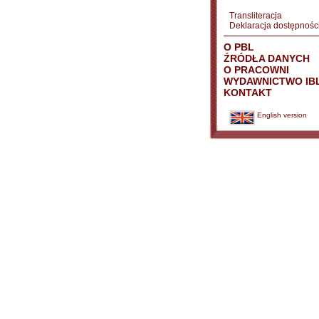
Transliteracja
Deklaracja dostępnośc
O PBL
ŹRÓDŁA DANYCH
O PRACOWNI
WYDAWNICTWO IB
KONTAKT
English version