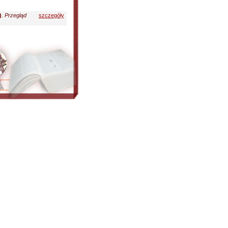
)
.
Przegląd
szczegóły