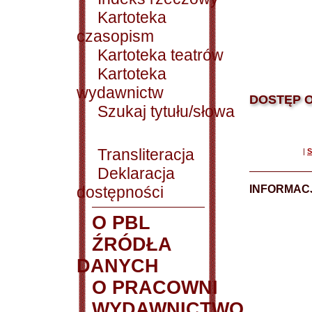
Kartoteka
czasopism
Kartoteka teatrów
Kartoteka
wydawnictw
DOSTĘP O
Szukaj tytułu/słowa
Transliteracja
|
S
Deklaracja
dostępności
INFORMACJ
O PBL
ŹRÓDŁA
DANYCH
O PRACOWNI
WYDAWNICTWO