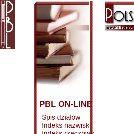
PBL ON-LINE
Spis działów
Indeks nazwisk
Indeks rzeczowy