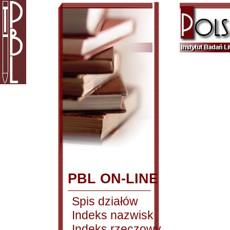
PBL ON-LINE
Spis działów
Indeks nazwisk
Indeks rzeczowy