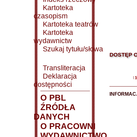
Kartoteka
czasopism
Kartoteka teatrów
Kartoteka
wydawnictw
Szukaj tytułu/słowa
DOSTĘP O
Transliteracja
Deklaracja
|
S
dostępności
INFORMACJ
O PBL
ŹRÓDŁA
DANYCH
O PRACOWNI
WYDAWNICTWO