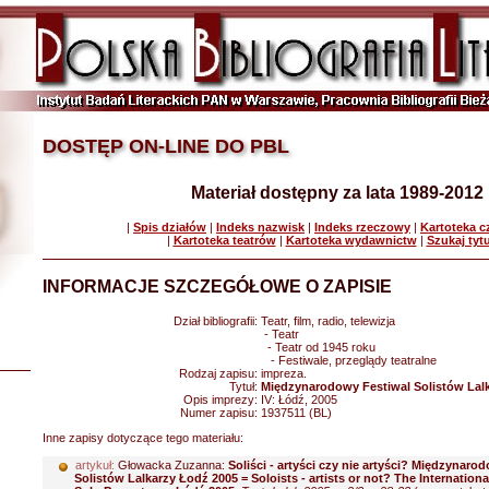
DOSTĘP ON-LINE DO PBL
Materiał dostępny za lata 1989-2012
|
Spis działów
|
Indeks nazwisk
|
Indeks rzeczowy
|
Kartoteka 
|
Kartoteka teatrów
|
Kartoteka wydawnictw
|
Szukaj tyt
INFORMACJE SZCZEGÓŁOWE O ZAPISIE
Dział bibliografii:
Teatr, film, radio, telewizja
- Teatr
- Teatr od 1945 roku
- Festiwale, przeglądy teatralne
Rodzaj zapisu:
impreza.
Tytuł:
Międzynarodowy Festiwal Solistów Lalk
Opis imprezy:
IV: Łódź, 2005
Numer zapisu:
1937511 (BL)
Inne zapisy dotyczące tego materiału:
artykuł:
Głowacka Zuzanna:
Soliści - artyści czy nie artyści? Międzynaro
Solistów Lalkarzy Łodź 2005 = Soloists - artists or not? The International