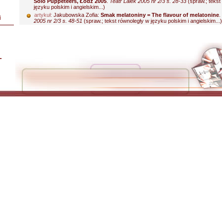
Solo Puppeteers, Łódź 2005
.
Teatr Lalek 2005 nr 2/3 s. 28-33
(spraw.; tekst
języku polskim i angielskim...)
artykuł:
Jakubowska Zofia:
Smak melatoniny = The flavour of melatonine
.
i
2005 nr 2/3 s. 48-51
(spraw.; tekst równoległy w języku polskim i angielskim...)
L