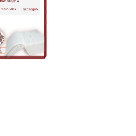
 równoległy w
Teatr Lalek
szczegóły