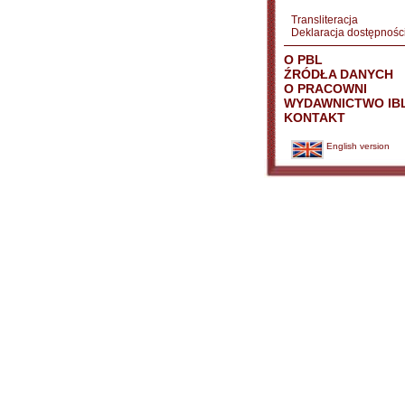
Transliteracja
Deklaracja dostępnośc
O PBL
ŹRÓDŁA DANYCH
O PRACOWNI
WYDAWNICTWO IB
KONTAKT
English version