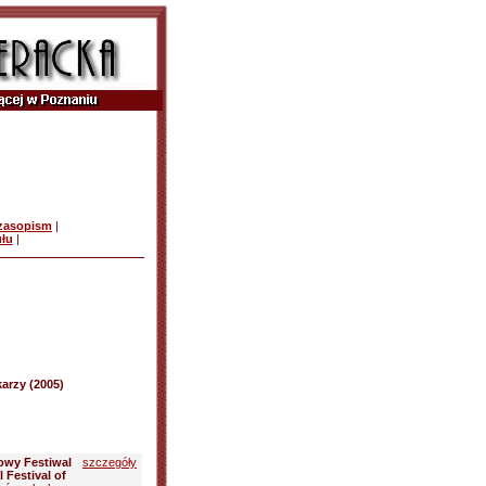
czasopism
|
ułu
|
arzy (2005)
dowy Festiwal
szczegóły
 Festival of