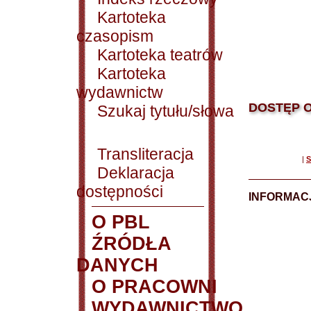
Kartoteka
czasopism
Kartoteka teatrów
Kartoteka
wydawnictw
DOSTĘP O
Szukaj tytułu/słowa
Transliteracja
|
S
Deklaracja
dostępności
INFORMACJ
O PBL
ŹRÓDŁA
DANYCH
O PRACOWNI
WYDAWNICTWO