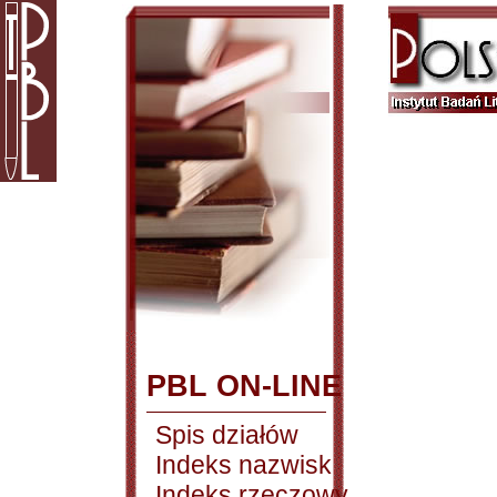
PBL ON-LINE
Spis działów
Indeks nazwisk
Indeks rzeczowy