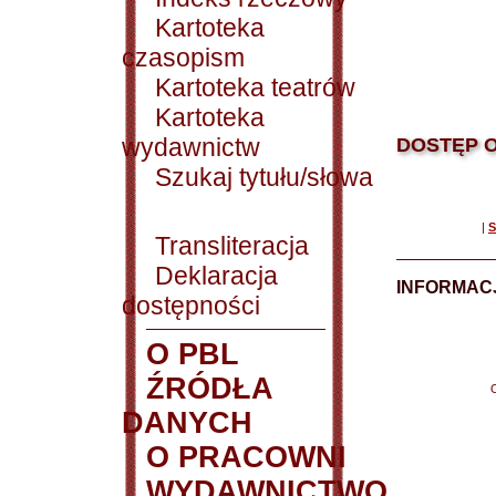
Kartoteka
czasopism
Kartoteka teatrów
Kartoteka
wydawnictw
DOSTĘP O
Szukaj tytułu/słowa
|
S
Transliteracja
Deklaracja
INFORMACJ
dostępności
O PBL
ŹRÓDŁA
DANYCH
O PRACOWNI
WYDAWNICTWO