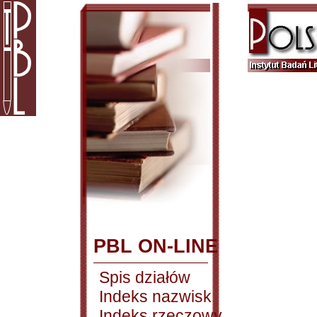
PBL ON-LINE
Spis działów
Indeks nazwisk
Indeks rzeczowy