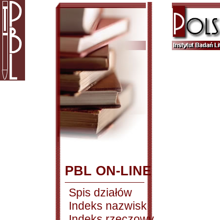
PBL ON-LINE
Spis działów
Indeks nazwisk
Indeks rzeczowy