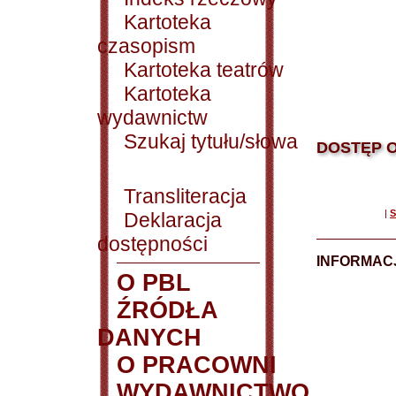
Kartoteka
czasopism
Kartoteka teatrów
Kartoteka
wydawnictw
Szukaj tytułu/słowa
DOSTĘP O
Transliteracja
|
S
Deklaracja
dostępności
INFORMACJ
O PBL
ŹRÓDŁA
DANYCH
O PRACOWNI
WYDAWNICTWO