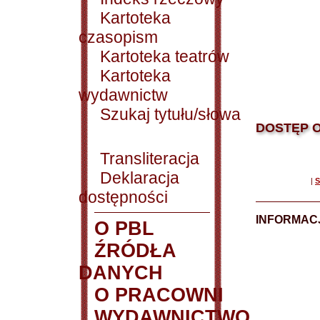
Kartoteka
czasopism
Kartoteka teatrów
Kartoteka
wydawnictw
Szukaj tytułu/słowa
DOSTĘP O
Transliteracja
Deklaracja
|
S
dostępności
INFORMACJ
O PBL
ŹRÓDŁA
DANYCH
O PRACOWNI
WYDAWNICTWO