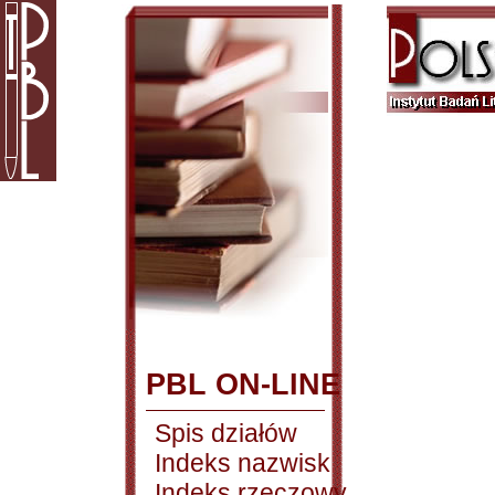
PBL ON-LINE
Spis działów
Indeks nazwisk
Indeks rzeczowy