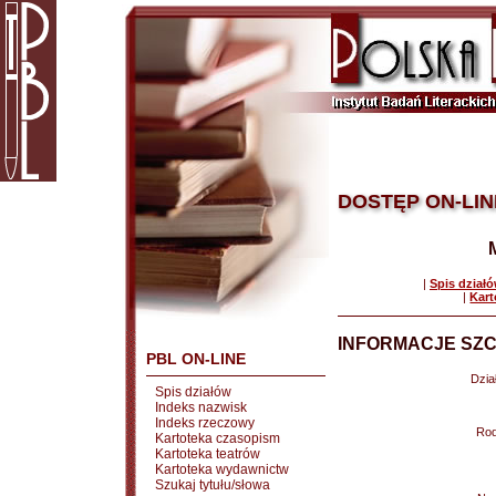
DOSTĘP ON-LIN
|
Spis dział
|
Kart
INFORMACJE SZC
PBL ON-LINE
Dział
Spis działów
Indeks nazwisk
Indeks rzeczowy
Rod
Kartoteka czasopism
Kartoteka teatrów
Kartoteka wydawnictw
Szukaj tytułu/słowa