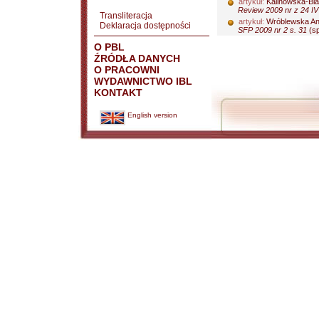
artykuł:
Kalinowska-Bla
Review 2009 nr z 24 IV
Transliteracja
artykuł:
Wróblewska A
Deklaracja dostępności
SFP 2009 nr 2 s. 31
(sp
O PBL
ŹRÓDŁA DANYCH
O PRACOWNI
WYDAWNICTWO IBL
KONTAKT
English version