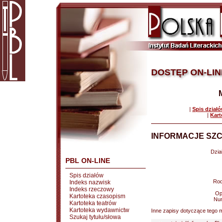
DOSTĘP ON-LIN
|
Spis dział
|
Kart
INFORMACJE SZC
Dział
PBL ON-LINE
Spis działów
Rod
Indeks nazwisk
Indeks rzeczowy
Op
Kartoteka czasopism
Nu
Kartoteka teatrów
Kartoteka wydawnictw
Inne zapisy dotyczące tego m
Szukaj tytułu/słowa