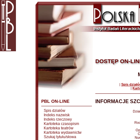
DOSTĘP ON-LIN
|
Spis dział
|
Kart
PBL ON-LINE
INFORMACJE SZC
Spis działów
Dział
Indeks nazwisk
Indeks rzeczowy
Rod
Kartoteka czasopism
Kartoteka teatrów
Op
Kartoteka wydawnictw
O
Szukaj tytułu/słowa
Nu