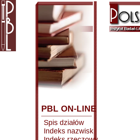
PBL ON-LINE
Spis działów
Indeks nazwisk
Indeks rzeczowy