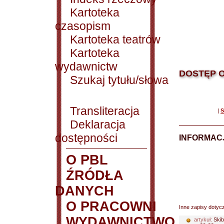
Kartoteka
czasopism
Kartoteka teatrów
Kartoteka
wydawnictw
DOSTĘP O
Szukaj tytułu/słowa
Transliteracja
|
S
Deklaracja
dostępności
INFORMACJ
O PBL
ŹRÓDŁA
DANYCH
O PRACOWNI
Inne zapisy dotyc
WYDAWNICTWO
artykuł:
Skib