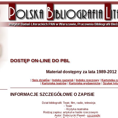
DOSTĘP ON-LINE DO PBL
Materiał dostępny za lata 1989-2012
|
Spis działów
|
Indeks nazwisk
|
Indeks rzeczowy
|
Kartoteka 
|
Kartoteka teatrów
|
Kartoteka wydawnictw
|
Szukaj tyt
INFORMACJE SZCZEGÓŁOWE O ZAPISIE
Dział bibliografii:
Teatr, film, radio, telewizja
- Teatr
- Krytyka teatralna
Rodzaj zapisu:
artykuł w haśle rzeczowym
Autor:
Dobrzycki Paweł -
szczegóły