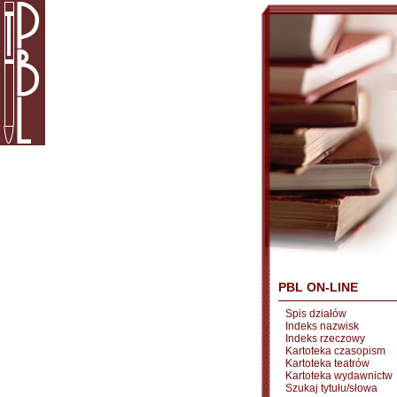
PBL ON-LINE
Spis działów
Indeks nazwisk
Indeks rzeczowy
Kartoteka czasopism
Kartoteka teatrów
Kartoteka wydawnictw
Szukaj tytułu/słowa