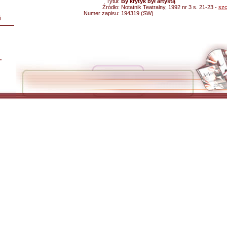
Tytuł:
By krytyk był artystą
Źródło:
Notatnik Teatralny, 1992 nr 3 s. 21-23 -
szc
Numer zapisu:
194319 (SW)
i
L