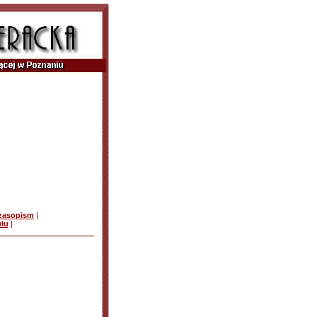
czasopism
|
ułu
|