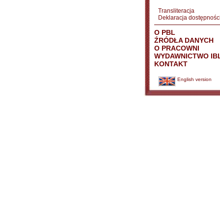
Transliteracja
Deklaracja dostępnośc
O PBL
ŹRÓDŁA DANYCH
O PRACOWNI
WYDAWNICTWO IB
KONTAKT
English version