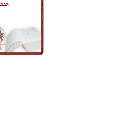
zegóły