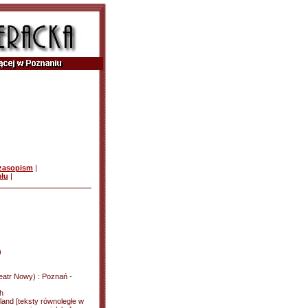
czasopism
|
ułu
|
)
eatr Nowy) : Poznań -
h
land [teksty równoległe w