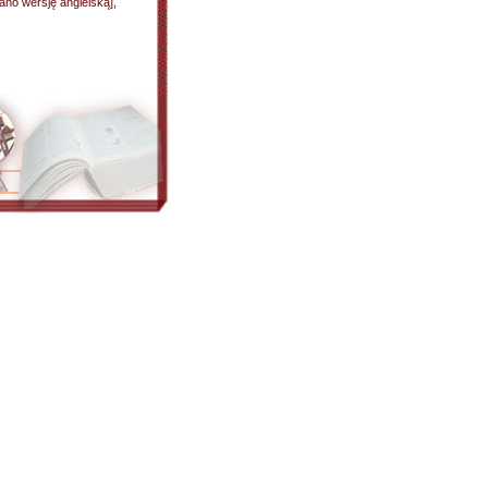
ano wersję angielską],