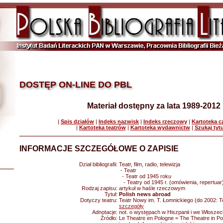
DOSTĘP ON-LINE DO PBL
Materiał dostępny za lata 1989-2012
|
Spis działów
|
Indeks nazwisk
|
Indeks rzeczowy
|
Kartoteka 
|
Kartoteka teatrów
|
Kartoteka wydawnictw
|
Szukaj tyt
INFORMACJE SZCZEGÓŁOWE O ZAPISIE
Dział bibliografii:
Teatr, film, radio, telewizja
- Teatr
- Teatr od 1945 roku
- Teatry od 1945 r. (omówienia, repertuar
Rodzaj zapisu:
artykuł w haśle rzeczowym
Tytuł:
Polish news abroad
Dotyczy teatru:
Teatr Nowy im. T. Łomnickiego (do 2002: T
szczegóły
Adnotacje:
not. o występach w Hiszpanii i we Włoszec
Źródło:
Le Theatre en Pologne = The Theatre in Po