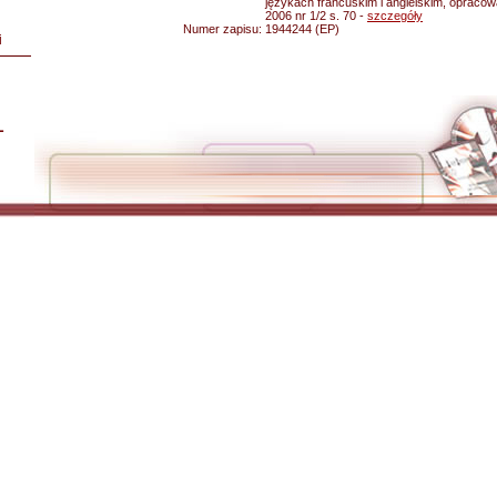
językach francuskim i angielskim, opracow
2006 nr 1/2 s. 70 -
szczegóły
Numer zapisu:
1944244 (EP)
i
L