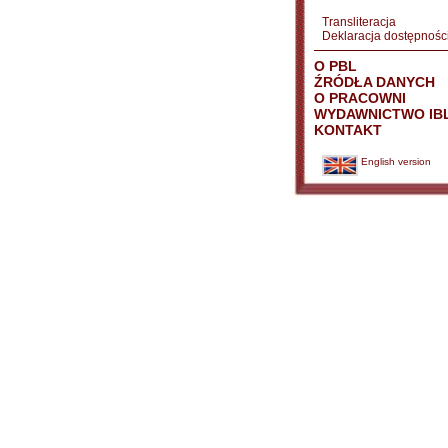
Transliteracja
Deklaracja dostępnośc
O PBL
ŹRÓDŁA DANYCH
O PRACOWNI
WYDAWNICTWO IB
KONTAKT
English version