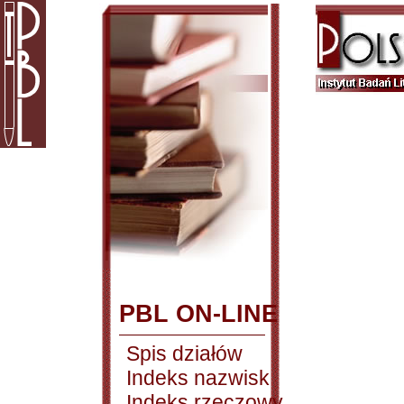
PBL ON-LINE
Spis działów
Indeks nazwisk
Indeks rzeczowy