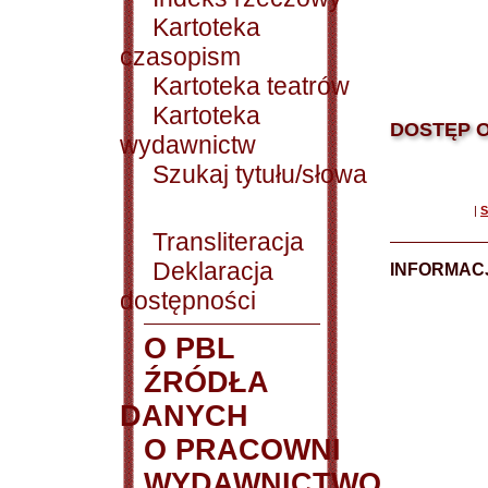
Kartoteka
czasopism
Kartoteka teatrów
Kartoteka
DOSTĘP O
wydawnictw
Szukaj tytułu/słowa
|
S
Transliteracja
Deklaracja
INFORMACJ
dostępności
O PBL
ŹRÓDŁA
DANYCH
O PRACOWNI
WYDAWNICTWO