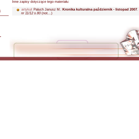
Inne zapisy dotyczące tego materiału:
artykuł:
Paluch Janusz M.:
Kronika kulturalna październik - listopad 2007
.
i
nr 11/12 s.80
(not....)
L