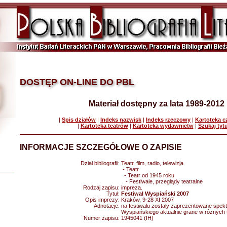
DOSTĘP ON-LINE DO PBL
Materiał dostępny za lata 1989-2012
|
Spis działów
|
Indeks nazwisk
|
Indeks rzeczowy
|
Kartoteka 
|
Kartoteka teatrów
|
Kartoteka wydawnictw
|
Szukaj tyt
INFORMACJE SZCZEGÓŁOWE O ZAPISIE
Dział bibliografii:
Teatr, film, radio, telewizja
- Teatr
- Teatr od 1945 roku
- Festiwale, przeglądy teatralne
Rodzaj zapisu:
impreza.
Tytuł:
Festiwal Wyspiański 2007
Opis imprezy:
Kraków, 9-28 XI 2007
Adnotacje:
na festiwalu zostały zaprezentowane spekt
Wyspiańskiego aktualnie grane w różnych 
Numer zapisu:
1945041 (IH)