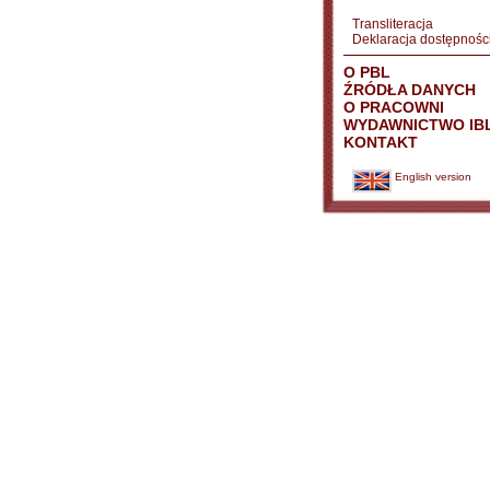
Transliteracja
Deklaracja dostępnośc
O PBL
ŹRÓDŁA DANYCH
O PRACOWNI
WYDAWNICTWO IB
KONTAKT
English version