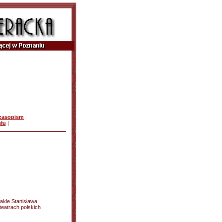
czasopism
|
ułu
|
akle Stanisława
teatrach polskich