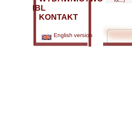
fot....)
IBL
KONTAKT
English version