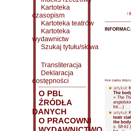
Kartoteka
czasopism
|
S
Kartoteka teatrów
INFORMACJ
Kartoteka
wydawnictw
Szukaj tytułu/słowa
Transliteracja
Deklaracja
dostępności
Inne zapisy dotyc
artykuł:
K
O PBL
The body 
= The The
ŹRÓDŁA
angielski
fot....)
DANYCH
artykuł:
K
teatr ci
O PRACOWNI
the body 
s. 58-61
(
WYDAWNICTWO