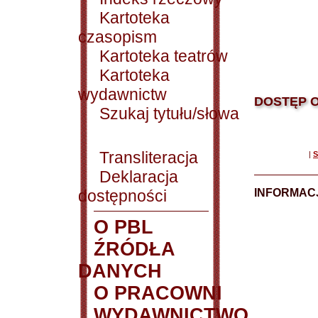
Kartoteka
czasopism
Kartoteka teatrów
Kartoteka
wydawnictw
DOSTĘP O
Szukaj tytułu/słowa
Transliteracja
|
S
Deklaracja
dostępności
INFORMACJ
O PBL
ŹRÓDŁA
DANYCH
O PRACOWNI
WYDAWNICTWO