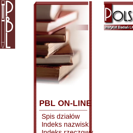
PBL ON-LINE
Spis działów
Indeks nazwisk
Indeks rzeczowy