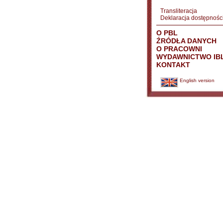
Transliteracja
Deklaracja dostępnośc
O PBL
ŹRÓDŁA DANYCH
O PRACOWNI
WYDAWNICTWO IB
KONTAKT
English version