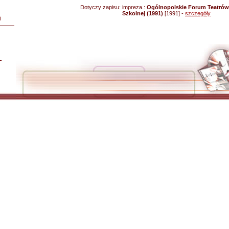
Dotyczy zapisu:
impreza.:
Ogólnopolskie Forum Teatrów 
Szkolnej (1991)
[1991] -
szczegóły
i
L