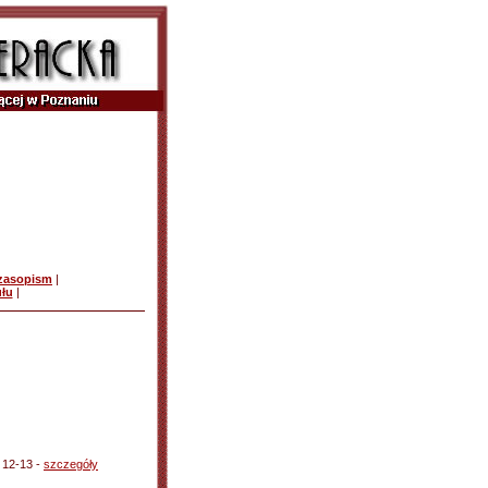
czasopism
|
ułu
|
. 12-13 -
szczegóły