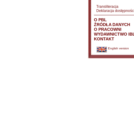
Transliteracja
Deklaracja dostępnośc
O PBL
ŹRÓDŁA DANYCH
O PRACOWNI
WYDAWNICTWO IB
KONTAKT
English version