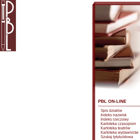
PBL ON-LINE
Spis działów
Indeks nazwisk
Indeks rzeczowy
Kartoteka czasopism
Kartoteka teatrów
Kartoteka wydawnictw
Szukaj tytułu/słowa