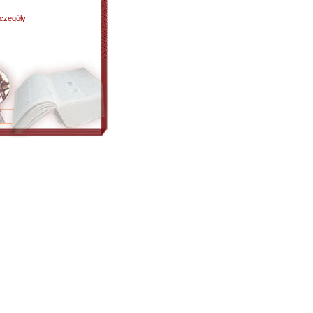
czegóły