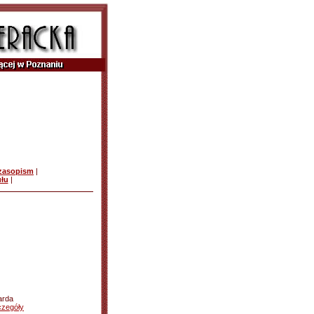
czasopism
|
ułu
|
arda
czegóły