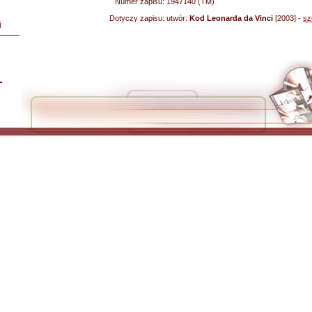
Numer zapisu:
1947140 (TM)
Dotyczy zapisu:
utwór:
Kod Leonarda da Vinci
[2003] -
sz
i
L