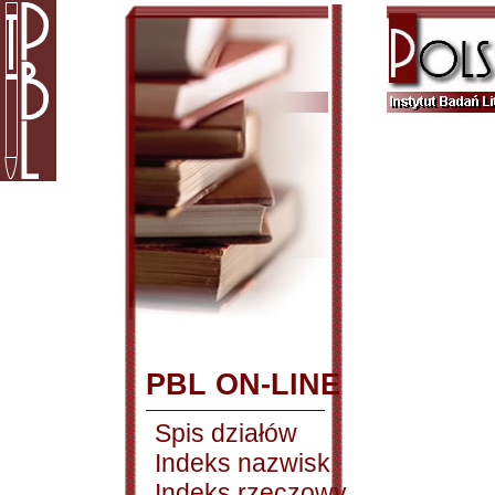
PBL ON-LINE
Spis działów
Indeks nazwisk
Indeks rzeczowy