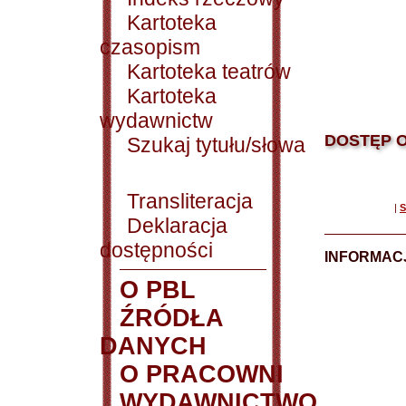
Kartoteka
czasopism
Kartoteka teatrów
Kartoteka
wydawnictw
DOSTĘP O
Szukaj tytułu/słowa
Transliteracja
|
S
Deklaracja
dostępności
INFORMACJ
O PBL
ŹRÓDŁA
DANYCH
O PRACOWNI
WYDAWNICTWO