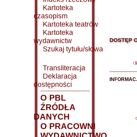
Kartoteka
czasopism
Kartoteka teatrów
Kartoteka
wydawnictw
DOSTĘP O
Szukaj tytułu/słowa
|
S
Transliteracja
Deklaracja
INFORMACJ
dostępności
O PBL
ŹRÓDŁA
DANYCH
O PRACOWNI
WYDAWNICTWO