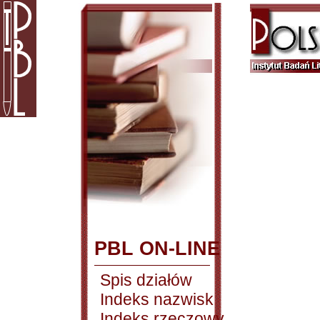
PBL ON-LINE
Spis działów
Indeks nazwisk
Indeks rzeczowy